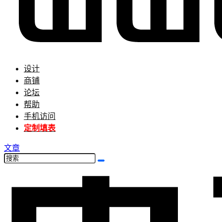
设计
商铺
论坛
帮助
手机访问
定制填表
文章