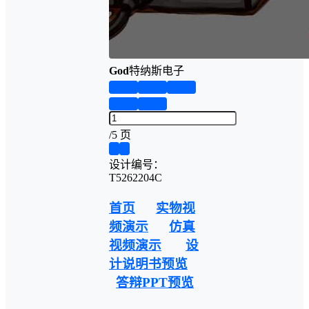
God
特纳斯电子
第1页
第2页
第3页
第4页
第5页
/
5 页
❮
❯
设计编号：
T5262204C
首页
实物视
频演示
仿真
视频演示
设
计说明书预览
答辩PPT预览