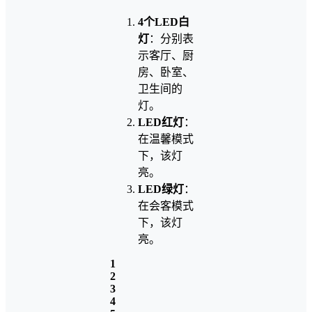
4个LED白
灯
：分别表
示客厅、厨
房、卧室、
卫生间的
灯。
LED红灯
：
在温馨模式
下，该灯
亮。
LED绿灯
：
在会客模式
下，该灯
亮。
1
2
3
4