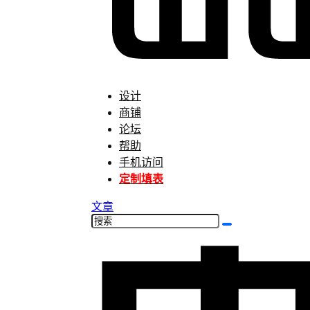
设计
商铺
论坛
帮助
手机访问
定制填表
文章