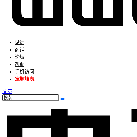
设计
商铺
论坛
帮助
手机访问
定制填表
文章