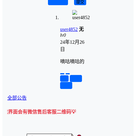
取消回复
提交
user4852
无
lv0
24年12月26
日
嘀咕嘀咕的
举报
置顶
回复
全部公告
会有微信售后客服二维码💡