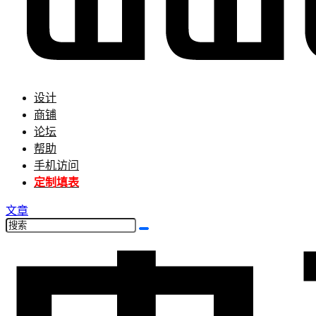
设计
商铺
论坛
帮助
手机访问
定制填表
文章