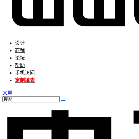
设计
商铺
论坛
帮助
手机访问
定制填表
文章