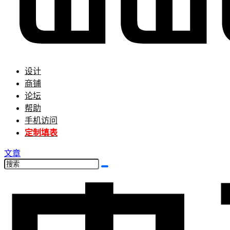
设计
商铺
论坛
帮助
手机访问
定制填表
文章