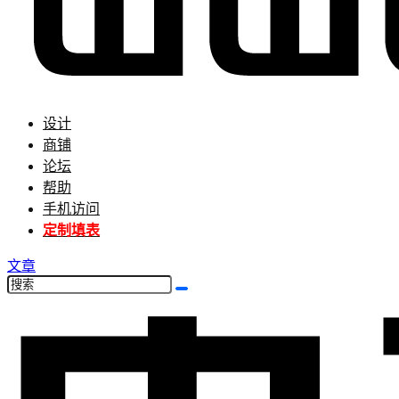
设计
商铺
论坛
帮助
手机访问
定制填表
文章