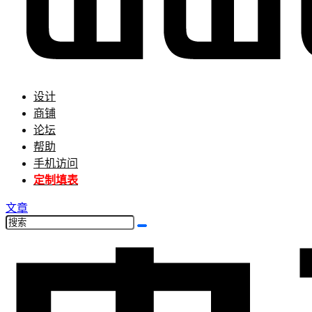
设计
商铺
论坛
帮助
手机访问
定制填表
文章