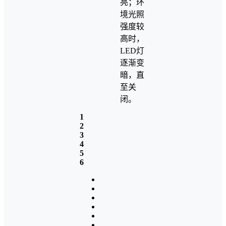
亮；环
境光照
强度较
高时，
LED灯
逐渐变
暗，直
至关
闭。
1
2
3
4
5
6