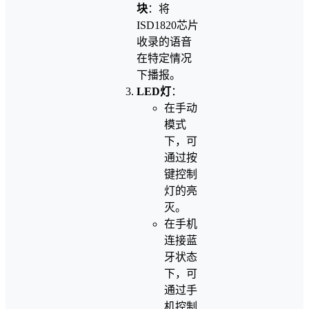
块
：将
ISD1820芯片
收录的语音
在特定情况
下播报。
LED灯
：
在手动
模式
下，可
通过按
键控制
灯的亮
灭。
在手机
连接蓝
牙状态
下，可
通过手
机控制