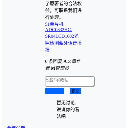
了原著者的合法权
益，可联系我们进
行处理。
51单片机
ADC0832
HC-
SR04
LCD1602
光
照检测
蓝牙
语音播
报
0 条回复
A
文章作
者
M
管理员
取消回复
提交
暂无讨论，
说说你的看
法吧
全部公告