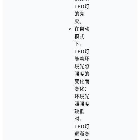
LED灯
的亮
灭。
在自动
模式
下，
LED灯
随着环
境光照
强度的
变化而
变化：
环境光
照强度
较低
时，
LED灯
逐渐变