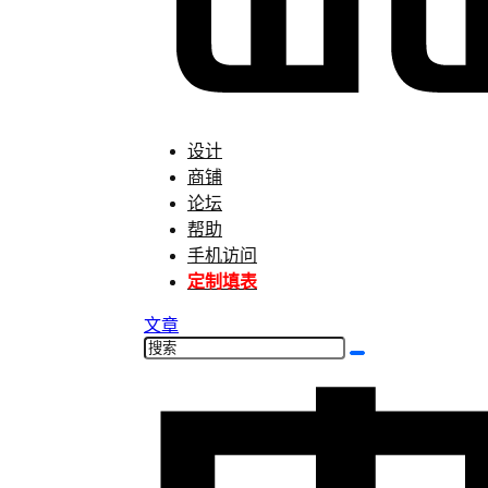
设计
商铺
论坛
帮助
手机访问
定制填表
文章