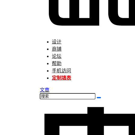
设计
商铺
论坛
帮助
手机访问
定制填表
文章