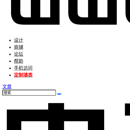
设计
商铺
论坛
帮助
手机访问
定制填表
文章