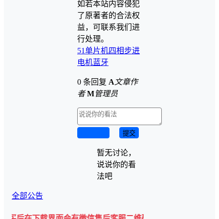
如若本站内容侵犯
了原著者的合法权
益，可联系我们进
行处理。
51单片机
四相步进
电机
蓝牙
0 条回复
A
文章作
者
M
管理员
取消回复
提交
暂无讨论，
说说你的看
法吧
全部公告
下载界面会有微信售后客服二维码💡