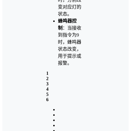
变对应灯的
状态。
蜂鸣器控
制
：当接收
到指令为9
时，蜂鸣器
状态改变，
用于提示或
报警。
1
2
3
4
5
6