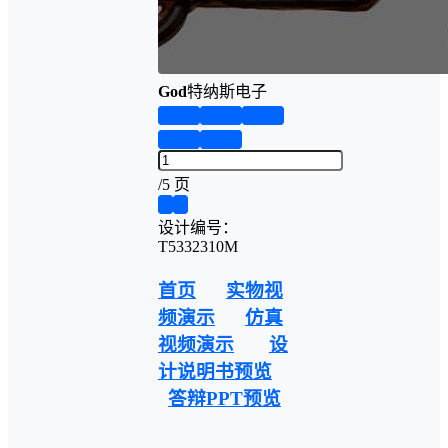
God
特纳斯电子
第1页
第2页
第3页
第4页
第5页
/
5 页
❮
❯
设计编号：
T5332310M
首页
实物视
频演示
仿真
视频演示
设
计说明书预览
答辩PPT预览