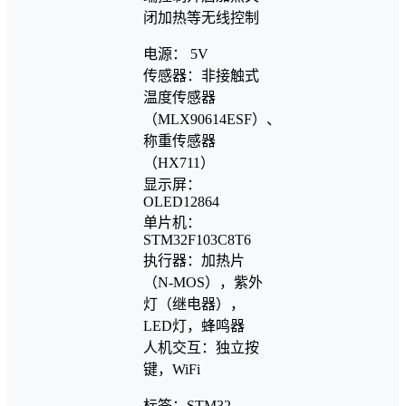
闭加热等无线控制
电源： 5V
传感器：非接触式
温度传感器
（MLX90614ESF）、
称重传感器
（HX711）
显示屏：
OLED12864
单片机：
STM32F103C8T6
执行器：加热片
（N-MOS），紫外
灯（继电器），
LED灯，蜂鸣器
人机交互：独立按
键，WiFi
标签：STM32、