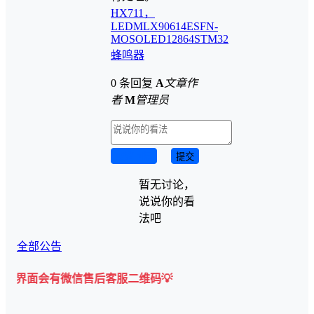
HX711，
LED
MLX90614ESF
N-
MOS
OLED12864
STM32
蜂鸣器
0 条回复
A
文章作
者
M
管理员
取消回复
提交
暂无讨论，
说说你的看
法吧
全部公告
有微信售后客服二维码💡