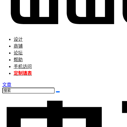
设计
商铺
论坛
帮助
手机访问
定制填表
文章