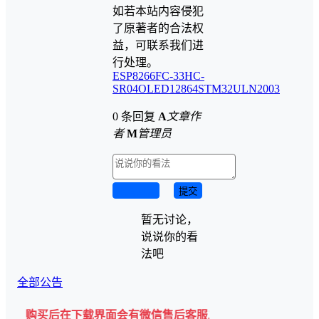
如若本站内容侵犯
了原著者的合法权
益，可联系我们进
行处理。
ESP8266
FC-33
HC-
SR04
OLED12864
STM32
ULN2003
0 条回复
A
文章作
者
M
管理员
取消回复
提交
暂无讨论，
说说你的看
法吧
全部公告
购买后在下载界面会有微信售后客服二维码💡