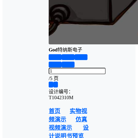
God
特纳斯电子
第1页
第2页
第3页
第4页
第5页
/
5 页
❮
❯
设计编号：
T1042310M
首页
实物视
频演示
仿真
视频演示
设
计说明书预览