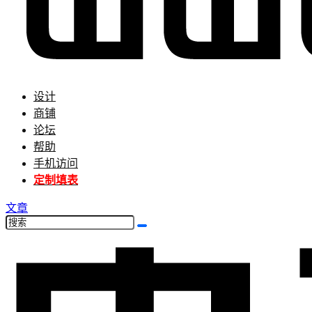
设计
商铺
论坛
帮助
手机访问
定制填表
文章