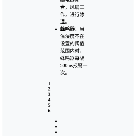
合，风扇工
作，进行除
湿。
蜂鸣器
：当
温湿度不在
设置的阈值
范围内时，
蜂鸣器每隔
500ms报警一
次。
1
2
3
4
5
6