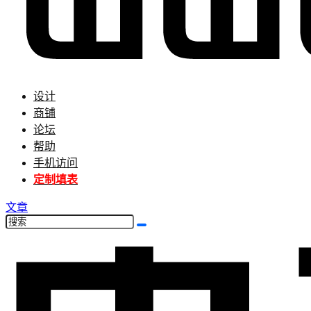
设计
商铺
论坛
帮助
手机访问
定制填表
文章