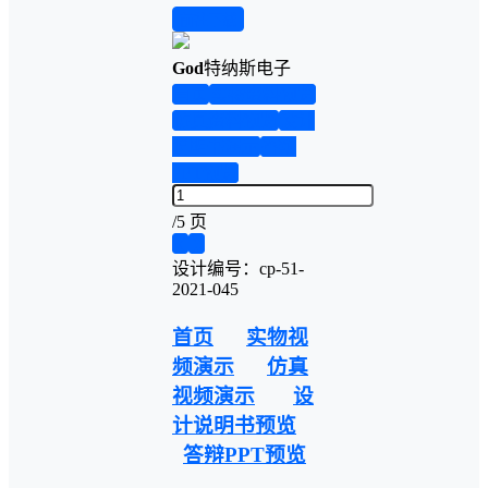
前往下载
God
特纳斯电子
首页
实物资料预览
仿真资料预览
设计
说明书演示
答辩
PPT预览
/
5 页
❮
❯
设计编号：cp-51-
2021-045
首页
实物视
频演示
仿真
视频演示
设
计说明书预览
答辩PPT预览