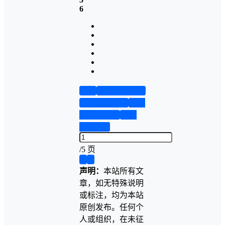
6
首页
实物资料预览
仿真资料预览
设计
说明书演示
答辩
PPT预览
/
5 页
❮
❯
声明：
本站所有文
章，如无特殊说明
或标注，均为本站
原创发布。任何个
人或组织，在未征