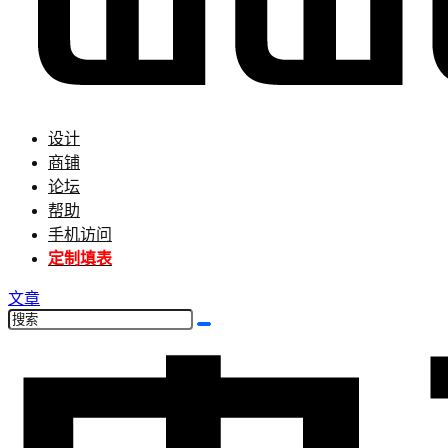
设计
商铺
论坛
帮助
手机访问
定制填表
文章