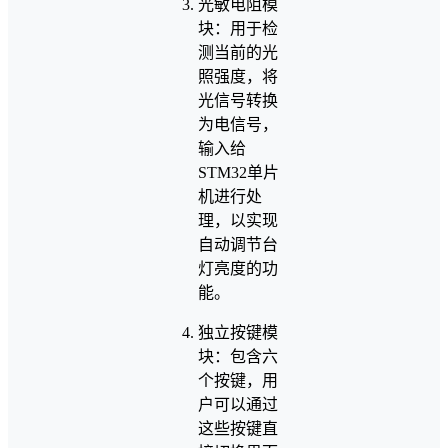
光敏电阻模
块：用于检
测当前的光
照强度，将
光信号转换
为电信号，
输入给
STM32单片
机进行处
理，以实现
自动调节台
灯亮度的功
能。
独立按键模
块：包含六
个按键，用
户可以通过
这些按键直