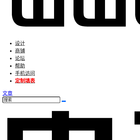
设计
商铺
论坛
帮助
手机访问
定制填表
文章