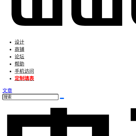
设计
商铺
论坛
帮助
手机访问
定制填表
文章