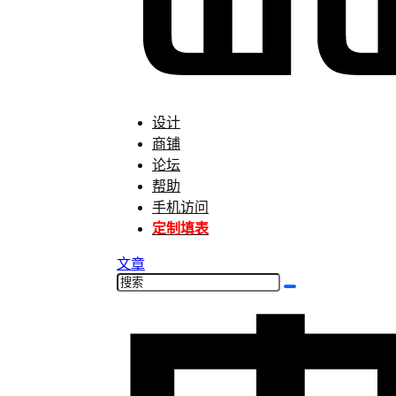
设计
商铺
论坛
帮助
手机访问
定制填表
文章