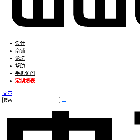
设计
商铺
论坛
帮助
手机访问
定制填表
文章