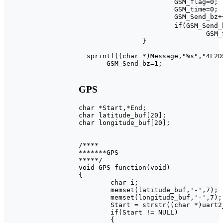
			GSM_flag=0;

			GSM_time=0;

			GSM_Send_bz++;

			if(GSM_Send_bz >= 6)                   //中文

				GSM_Send_bz = 0;

		}

  sprintf((char *)Message,"%s","4E2D
       GSM_Send_bz=1;

GPS
char *Start,*End;

char latitude_buf[20];

char longitude_buf[20];

/****

*******GPS

*****/

void GPS_function(void)

{

	char i;

	memset(latitude_buf,'-',7);

	memset(longitude_buf,'-',7);

	Start = strstr((char *)uart2_buf, "GLL");

	if(Start != NULL)

	{
