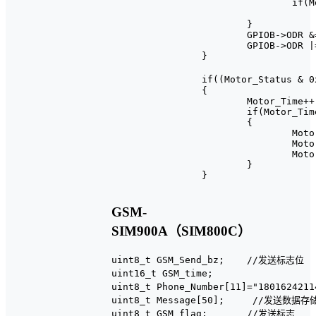
				if(Motor_Status&0x01)					//开门后，延时关门

					Motor_Status |= 0x4
			}

			GPIOB->ODR &= 0xff0f;

			GPIOB->ODR |= Motor_Buf[Motor_Num%8] << 4;

		}

		if((Motor_Status & 0x40))//延时关门（红外触发后通过该程序延时关门）

		{

			Motor_Time++;

			if(Motor_Time >= 3000)

			{

				Motor_Time = 0;

				Motor_Status |= 0x80;

				Motor_Status &= ~0x41;

			}

		}

GSM-
SIM900A（SIM800C）
uint8_t GSM_Send_bz;    //发送标志位

uint16_t GSM_time;			//每隔500ms发送一条

uint8_t Phone_Number[11]="18016242
uint8_t Message[50];     //发送数据存储
uint8_t GSM_flag;       //发送标志
