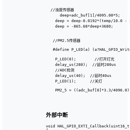
  //浊度传感器

      deep=adc_buf[1]/4095.00*5;  
    deep = deep-0.0192*(temp/10.0 
    deep = -865.68*deep+3680;     
   //PM2.5传感器

   #define P_LED(a) (a?HAL_GPIO_Writ
    P_LED(0);        //打开灯光

    delay_us(280);  //延时280us

    //ADC检测

    delay_us(40);  //延时40us

    P_LED(1);      //关灯

    PM2_5 = ((adc_buf[0]*3.3/4096.0)*
外部中断
void HAL_GPIO_EXTI_Callback(uint16_t 