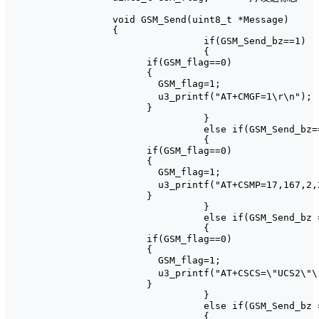
void GSM_Send(uint8_t *Message)

{

		if(GSM_Send_bz==1)

		{

      if(GSM_flag==0)

      {

        GSM_flag=1;

        u3_printf("AT+CMGF=1\r\n");					//设置短息格式为文本模式

      }

		}

		else if(GSM_Send_bz==2)

		{

      if(GSM_flag==0)

      {

        GSM_flag=1;

        u3_printf("AT+CSMP=17,167,2,25\r\n");				
      }

		}

		else if(GSM_Send_bz == 3)

		{

      if(GSM_flag==0)

      {

        GSM_flag=1;

        u3_printf("AT+CSCS=\"UCS2\"\r\n");		//
      }

		}

		else if(GSM_Send_bz == 4)

		{
