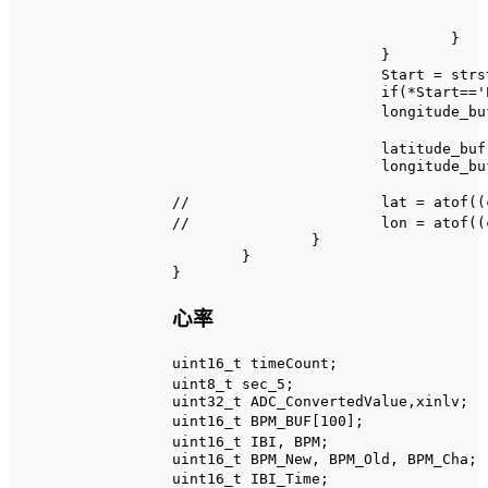
					longitude_buf[i] = longitude_buf[i
					longitude_buf[i-1] = '.
				}

			}

			Start = strstr(Start, ",") + 1;        //获取东经或西经数据

			if(*Start=='E' || *Start=='W')

			longitude_buf[0] = *Start;                //将数据存放在经度数组中

			latitude_buf[7] = '\0';                        //只让经度和纬度显示十个字符

			longitude_buf[7] = '\0';

//			lat = atof((char *)latitude_buf+1);                //字符串转换为浮点型变量

//			lon = atof((char *)longitude_buf+1);                //字符串转换为浮点型变量

		}

	}

心率
uint16_t timeCount;						//发送间隔变量

uint8_t sec_5;								//5S标志位

uint32_t ADC_ConvertedValue,xinlv;

uint16_t BPM_BUF[100];								//心率特征点缓存数组

uint16_t IBI, BPM;										//两次脉搏间隔时间以及心率

uint16_t BPM_New, BPM_Old, BPM_Cha;

uint16_t IBI_Time;										//两次脉搏间隔时间计时
