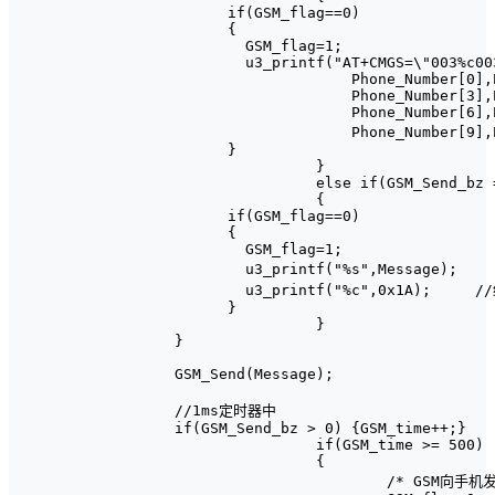
      if(GSM_flag==0)

      {

        GSM_flag=1;

        u3_printf("AT+CMGS=\"003%c00
                    Phone_Number[0],
                    Phone_Number[3],
                    Phone_Number[6],
                    Phone_Number[
      }

		}

		else if(GSM_Send_bz == 5)

		{

      if(GSM_flag==0)

      {

        GSM_flag=1;

        u3_printf("%s",Message);	//发送文本

        u3_printf("%c",0x1A);     /
      }

		}

}

GSM_Send(Message);

//1ms定时器中

if(GSM_Send_bz > 0) {GSM_time++;}

		if(GSM_time >= 500)

		{

			/* GSM向手机发送报警 */
