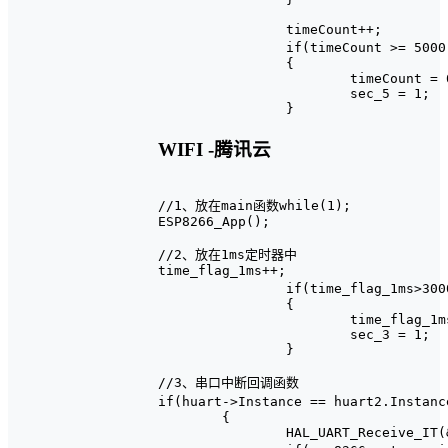
		timeCount++;

		if(timeCount >= 5000)							//产生5S周期信号

		{

			timeCount = 0;

			sec_5 = 1;

WIFI -腾讯云
//1、放在main函数while(1);

ESP8266_App();

//2、放在1ms定时器中

time_flag_1ms++;

		if(time_flag_1ms>3000)   //定时三秒，每三秒上传一次数据

		{

			time_flag_1ms=0;

			sec_3 = 1;

		}

//3、串口中断回调函数

if(huart->Instance == huart2.Instan
	{

		HAL_UART_Receive_IT(&huart2, &uart2_value, 1);
