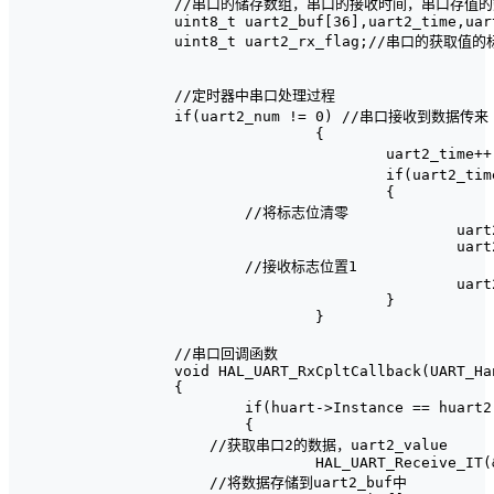
//串口的储存数组，串口的接收时间，串口存值的
uint8_t uart2_buf[36],uart2_time,uart
uint8_t uart2_rx_flag;//串口的获取值的
//定时器中串口处理过程

if(uart2_num != 0) //串口接收到数据传来

		{

			uart2_time++;       //计时开始

			if(uart2_time >= 10)//一帧数据接受完成

			{

        //将标志位清零

				uart2_time = 0;

				uart2_num = 0;

        //接收标志位置1

				uart2_rx_flag = 1;

			}

		}

//串口回调函数

void HAL_UART_RxCpltCallback(UART_Ha
{

	if(huart->Instance == huart2.Instance)//串口2触发中断

	{

    //获取串口2的数据，uart2_value

		HAL_UART_Receive_IT(&huart2, &uart2_value, 1);

    //将数据存储到uart2_buf中
