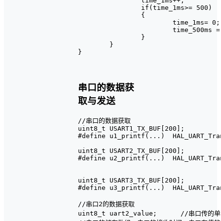
		time_1ms++;

		if(time_1ms>= 500)

		{

			time_1ms= 0;

			time_500ms = 1;

		}

	}

}

串口的数据获
取与发送
//串口的数据获取

uint8_t USART1_TX_BUF[200];

#define u1_printf(...)  HAL_UART_Tra
uint8_t USART2_TX_BUF[200];

#define u2_printf(...)  HAL_UART_Tra
uint8_t USART3_TX_BUF[200];

#define u3_printf(...)  HAL_UART_Tra
//串口2的数据获取

uint8_t uart2_value;      //串口传的