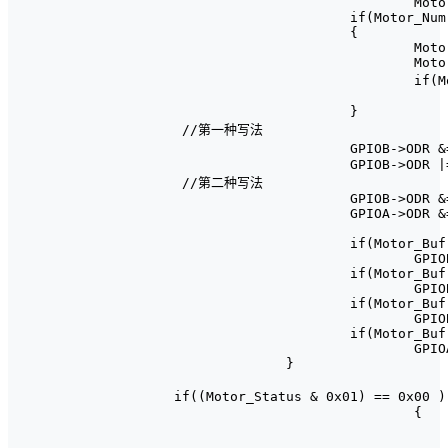
				Motor_Num--;

			if(Motor_Num >= 256*8)

			{

				Motor_Status &= ~0x80;

				Motor_Time = 0;

				if(Motor_Status&0x01)					//开门后，延时关门

					Motor_Status |= 0x4
			}

   //第一种写法

			GPIOB->ODR &= 0xff0f;           //引脚状态

			GPIOB->ODR |= Motor_Buf[Motor_Num%8] << 4;

   //第二种写法

                        GPIOB->ODR &=
			GPIOA->ODR &= 0x7fff;

			if(Motor_Buf[Motor_Num%8] & 0x01)

				GPIOB->ODR |= 1<<5;

			if(Motor_Buf[Motor_Num%8] & 0x02)

				GPIOB->ODR |= 1<<4;

			if(Motor_Buf[Motor_Num%8] & 0x04)

				GPIOB->ODR |= 1<<3;

			if(Motor_Buf[Motor_Num%8] & 0x08)

				GPIOA->ODR |= 1<<15;

		}

  if((Motor_Status & 0x01) == 0x00 )	//若门为关闭状态，步进电机开门

				{

					Motor_Status |= 0x8