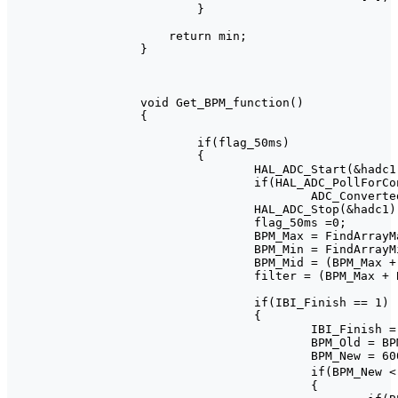
	}

    return min;

}

void Get_BPM_function()

{

	if(flag_50ms)

	{

		HAL_ADC_Start(&hadc1);

		if(HAL_ADC_PollForConversion(&hadc1, 999) == HAL_OK)

			ADC_ConvertedValue = HAL_ADC_GetValue(&hadc1);

		HAL_ADC_Stop(&hadc1);

		flag_50ms =0;

		BPM_Max = FindArrayMax(BPM_BUF, 100);

		BPM_Min = FindArrayMin(BPM_BUF, 100);

		BPM_Mid = (BPM_Max + BPM_Min)/2;

		filter = (BPM_Max + BPM_Mid)/2;

		if(IBI_Finish == 1)

		{

			IBI_Finish = 0;

			BPM_Old = BPM_New;

			BPM_New = 60000 / IBI;

			if(BPM_New < 200)				//心率大于200算错误信号

			{
