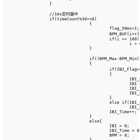
}

//1ms定时器中

if(timeCount%30==0)

		{

			flag_50ms=1;

			BPM_BUF[i++] = ADC_ConvertedValue;				//以15ms的周期将350个特征点存入心率数组，用于心率计算

			if(i >= 100)

				i = 0;

		}

		if((BPM_Max-BPM_Min) > 100)				//提高误差

		{

			if(IBI_Flag==1 && ADC_ConvertedValue>=filter)		//大于有效阈值的时间记录一次时间

			{

				IBI_Flag = 0;

				IBI = IBI_Time;

				IBI_Time = 0;

				IBI_Finish = 1;

			}

			else if(IBI_Flag==0 && ADC_ConvertedValue<filter)

				IBI_Flag = 1;

			IBI_Time++;

		}

		else{

			IBI = 0;

			IBI_Time = 0;

			BPM = 0;

		}
