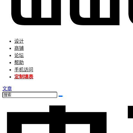
设计
商铺
论坛
帮助
手机访问
定制填表
文章