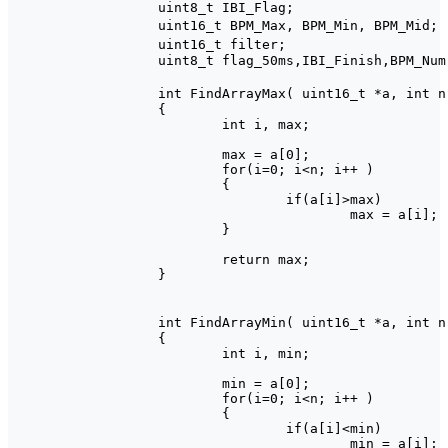
uint8_t IBI_Flag;

uint16_t BPM_Max, BPM_Min, BPM_Mid;		//最大最小值以及中间值

uint16_t filter;											//有效阈值

uint8_t flag_50ms,IBI_Finish,BPM_Num,
int FindArrayMax( uint16_t *a, int n )			//求最
{

	int i, max;

	max = a[0];

	for(i=0; i<n; i++ )

	{

		if(a[i]>max)

			max = a[i];

	}

	return max;

}

int FindArrayMin( uint16_t *a, int n )			//求最
{

	int i, min;

	min = a[0];

	for(i=0; i<n; i++ )

	{

		if(a[i]<min)

			min = a[i];
