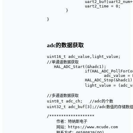
		uart2_buf[uart2_num++] = uart2_value;

		uart2_time = 0;

	}

}

adc的数据获取
uint16_t adc_value,light_value;

//单通道数据获取

   HAL_ADC_Start(&hadc1);

		if(HAL_ADC_PollForConversion(&hadc1, 999) == HAL_OK)

			adc_value = HAL_ADC_GetValue(&hadc1);

		HAL_ADC_Stop(&hadc1);

		light_value = (adc_value/4096.0)*100;			//获取值

//多通道数据获取

uint8_t adc_ch;   //adc的个数

uint32_t adc_buf[3];//adc数值的存储数组
/*******************

    作者：特纳斯电子

    网站：https://www.mcude.com

    联系方式：46580829(QQ)
