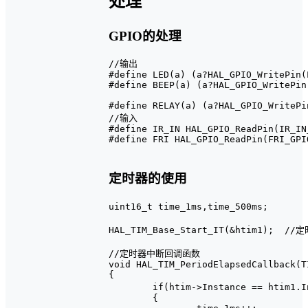
处理
GPIO的处理
//输出

#define LED(a) (a?HAL_GPIO_WritePin(
#define BEEP(a) (a?HAL_GPIO_WritePin
#define RELAY(a) (a?HAL_GPIO_WritePi
//输入

#define IR_IN HAL_GPIO_ReadPin(IR_IN
#define FRI HAL_GPIO_ReadPin(FRI_GPI
定时器的使用
uint16_t time_1ms,time_500ms;      
HAL_TIM_Base_Start_IT(&htim1);  
//定时器中断回调函数

void HAL_TIM_PeriodElapsedCallback(T
{

	if(htim->Instance == htim1.Instance)		//定时器1触发中断

	{
