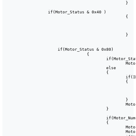
				}

if(Motor_Status & 0x40 )

				{

					Motor_Status &= ~0x4
					Motor_Status |= 0x8
				}

    if(Motor_Status & 0x80)						//步进电机转动

		{

			if(Motor_Status & 0x01)

				Motor_Num++;

			else

			{

				if(IR)

				{

					Motor_Status |= 0x0
					Motor_Status |= 0x4
				}

				Motor_Num--;

			}

			if(Motor_Num >= 256*8)

			{

				Motor_Status &= ~0x80;

				Motor_Time = 0;
