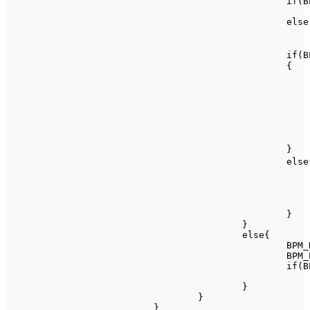
				if(BPM_New >= BPM_Old)

					BPM_Cha = BPM_New - BPM_O
				else

					BPM_Cha = BPM_Old - BPM_N
				if(BPM_Cha < 5)				//连续3次误差在5之内才进行输出

				{

					BPM_Err = 0
					BPM_Num++
					if(BPM_Num >= 
					{
						BPM_Num 
						BPM = BPM
					}
				}

				else{									//中途错误一次，重新计算

					BPM_Num = 0
					BPM_Err++
					if(BPM_Err >= 
						BPM =
				}

			}

			else{

				BPM_Num = 0;

				BPM_Err++;

				if(BPM_Err >= 5)

					BPM = 0
			}

		}

	}
