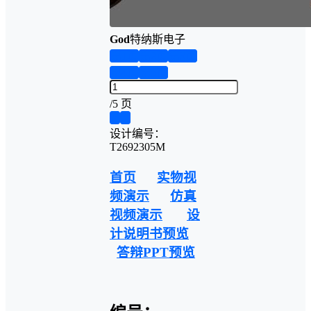
God
特纳斯电子
第1页
第2页
第3页
第4页
第5页
/
5 页
❮
❯
设计编号：
T2692305M
首页
实物视
频演示
仿真
视频演示
设
计说明书预览
答辩PPT预览