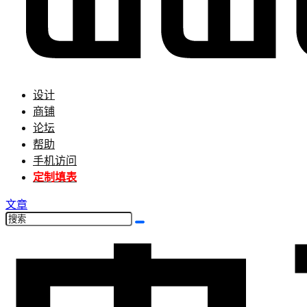
设计
商铺
论坛
帮助
手机访问
定制填表
文章