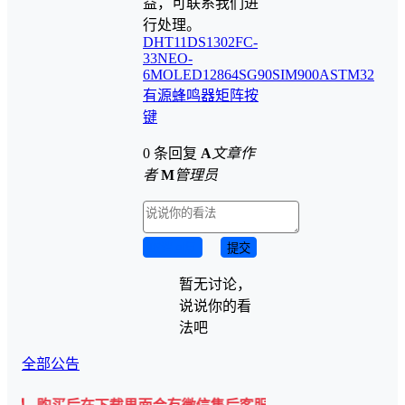
益，可联系我们进
行处理。
DHT11
DS1302
FC-
33
NEO-
6M
OLED12864
SG90
SIM900A
STM32
有源蜂鸣器
矩阵按
键
0 条回复
A
文章作
者
M
管理员
取消回复
提交
暂无讨论，
说说你的看
法吧
全部公告