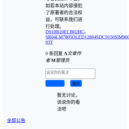
如若本站内容侵犯
了原著者的合法权
益，可联系我们进
行处理。
DS18B20
ECB02
HC-
SR04
LM7805
OLED12864
SDC9150
SIM90
03T
0 条回复
A
文章作
者
M
管理员
取消回复
提交
暂无讨论，
说说你的看
法吧
全部公告