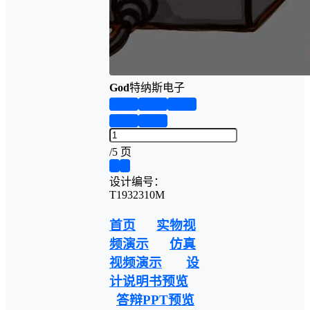
God
特纳斯电子
第1页
第2页
第3页
第4页
第5页
/
5 页
❮
❯
设计编号：
T1932310M
首页
实物视
频演示
仿真
视频演示
设
计说明书预览
答辩PPT预览