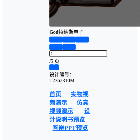
God
特纳斯电子
第1页
第2页
第3页
第4页
第5页
/
5 页
❮
❯
设计编号：
T2362310M
首页
实物视
频演示
仿真
视频演示
设
计说明书预览
答辩PPT预览