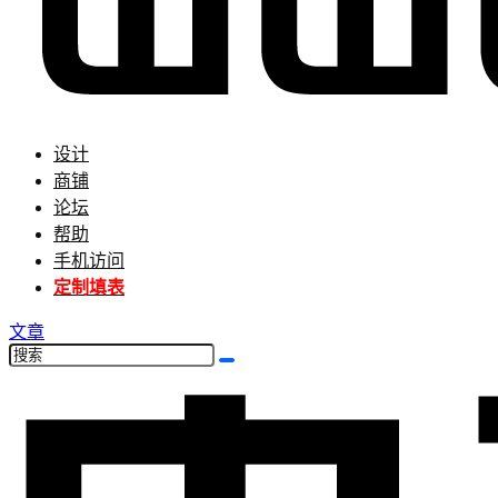
设计
商铺
论坛
帮助
手机访问
定制填表
文章