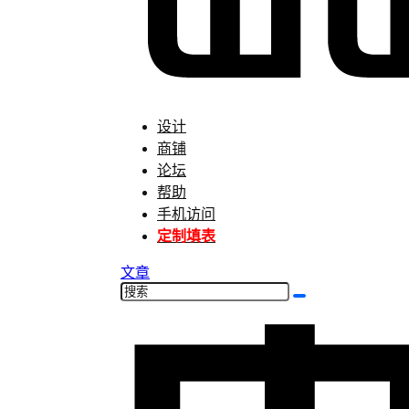
设计
商铺
论坛
帮助
手机访问
定制填表
文章