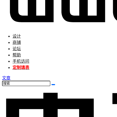
设计
商铺
论坛
帮助
手机访问
定制填表
文章