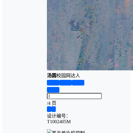
汤圆
校园网达人
第1页
第2页
第3页
第4页
/
4 页
❮
❯
设计编号：
T1002405M