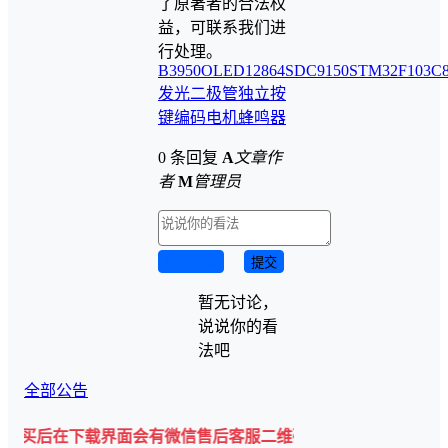
了原著者的合法权
益，可联系我们进
行处理。
B3950
OLED12864
SDC9150
STM32F103C
发光二极管
独立按
键
编码电机
蜂鸣器
0 条回复
A
文章作
者
M
管理员
取消回复
提交
暂无讨论，
说说你的看
法吧
全部公告
载界面会有微信售后客服二维码💡