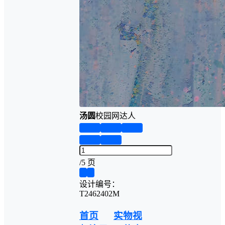
汤圆
校园网达人
第1页
第2页
第3页
第4页
第5页
/
5 页
❮
❯
设计编号：
T2462402M
首页
实物视