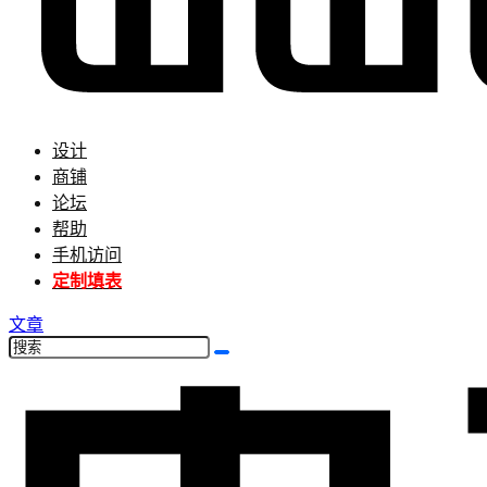
设计
商铺
论坛
帮助
手机访问
定制填表
文章