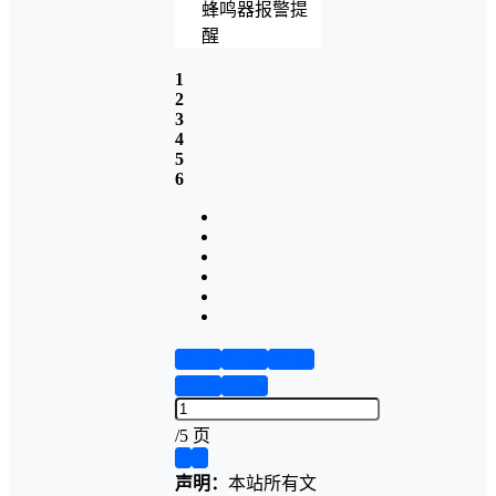
蜂鸣器报警提
醒
1
2
3
4
5
6
第1页
第2页
第3页
第4页
第5页
/
5 页
❮
❯
声明：
本站所有文