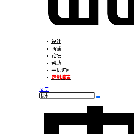
设计
商铺
论坛
帮助
手机访问
定制填表
文章