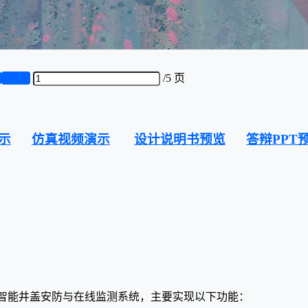
页
第5页
/
5 页
示
仿真视频演示
设计说明书预览
答辩PPT
2的智能井盖安防与在线监测系统，主要实现以下功能：