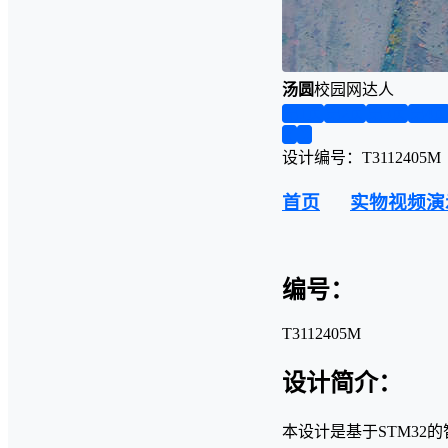
汤圆
校园网达人
第1页
第2页
第3页
第4
❮
❯
设计编号：T3112405M
首页
实物视频演
编号：
T3112405M
设计简介：
本设计是基于STM3