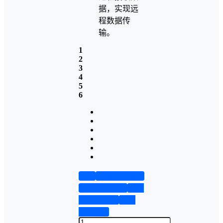
据，实现远
程数据传
输。
1
2
3
4
5
6
首页
实物资料预览
仿真资料预览
设计
说明书演示
答辩
PPT预览