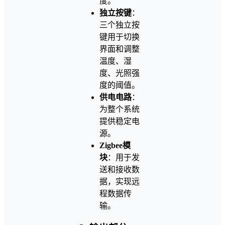
度。
独立按键
：
三个独立按
键用于切换
界面和调整
温度、湿
度、光照强
度的阈值。
供电电路
：
为整个系统
提供稳定电
源。
Zigbee模
块
：用于发
送和接收数
据，实现远
程数据传
输。