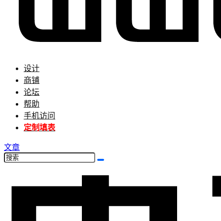
设计
商铺
论坛
帮助
手机访问
定制填表
文章