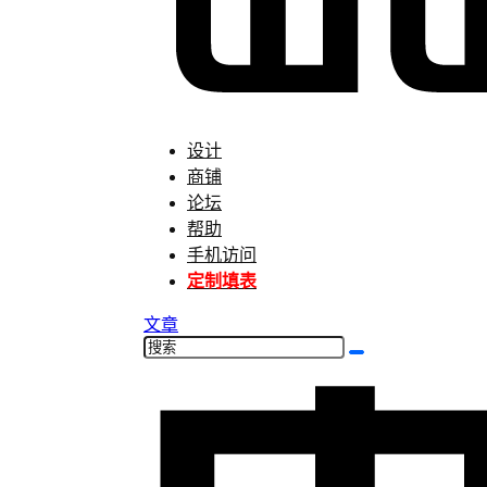
设计
商铺
论坛
帮助
手机访问
定制填表
文章