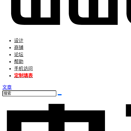
设计
商铺
论坛
帮助
手机访问
定制填表
文章