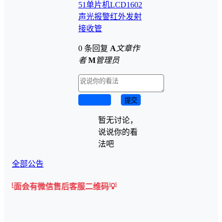
51单片机
LCD1602
声光报警
红外发射
接收管
0 条回复
A
文章作
者
M
管理员
取消回复
提交
暂无讨论，
说说你的看
法吧
全部公告
微信售后客服二维码💡