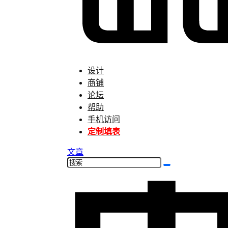
设计
商铺
论坛
帮助
手机访问
定制填表
文章