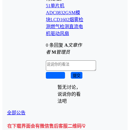
51单片机
ADC0832
GSM模
块
LCD1602
烟雾检
测
燃气检测
直流电
机驱动风扇
0 条回复
A
文章作
者
M
管理员
取消回复
提交
暂无讨论，
说说你的看
法吧
全部公告
下载界面会有微信售后客服二维码💡