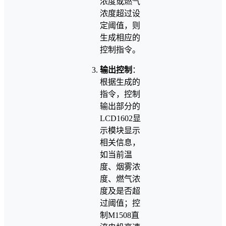
浓度或燃气
浓度超过设
定阈值，则
生成相应的
控制指令。
输出控制
：
根据生成的
指令，控制
输出部分的
LCD1602显
示模块显示
相关信息，
如当前温
度、烟雾浓
度、燃气浓
度及是否超
过阈值；控
制M1508直