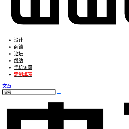
设计
商铺
论坛
帮助
手机访问
定制填表
文章