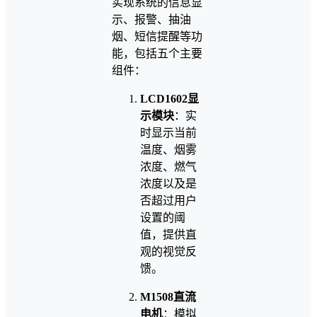
实现系统的信息显
示、报警、抽油
烟、短信提醒等功
能，包括五个主要
组件：
LCD1602显
示模块
：实
时显示当前
温度、烟雾
浓度、燃气
浓度以及是
否超过用户
设置的阈
值，提供直
观的视觉反
馈。
M1508直流
电机
：模拟