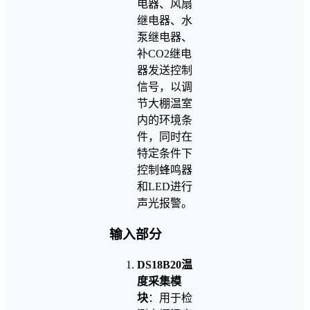
电器、风扇
继电器、水
泵继电器、
补CO2继电
器发送控制
信号，以调
节大棚温室
内的环境条
件，同时在
特定条件下
控制蜂鸣器
和LED进行
声光报警。
输入部分
DS18B20温
度采集模
块
：用于检