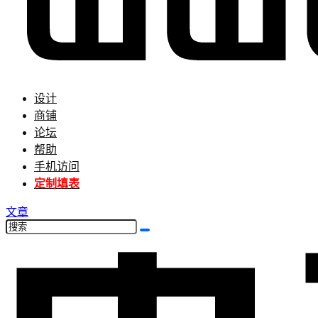
设计
商铺
论坛
帮助
手机访问
定制填表
文章