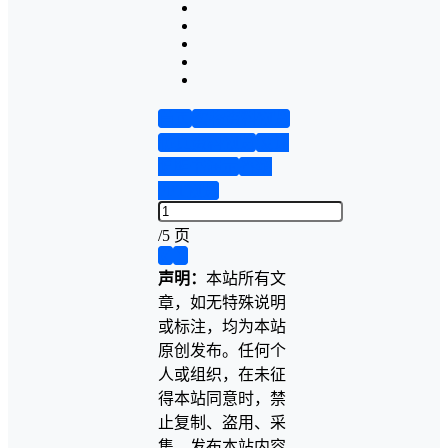
首页
实物资料预览
仿真资料预览
设计
说明书演示
答辩
PPT预览
/
5 页
❮
❯
声明：
本站所有文
章，如无特殊说明
或标注，均为本站
原创发布。任何个
人或组织，在未征
得本站同意时，禁
止复制、盗用、采
集、发布本站内容