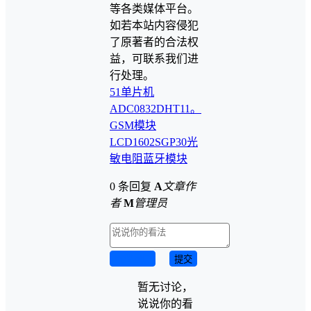
等各类媒体平台。
如若本站内容侵犯
了原著者的合法权
益，可联系我们进
行处理。
51单片机
ADC0832
DHT11。
GSM模块
LCD1602
SGP30
光
敏电阻
蓝牙模块
0 条回复
A
文章作
者
M
管理员
取消回复
提交
暂无讨论，
说说你的看