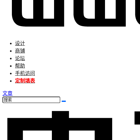
设计
商铺
论坛
帮助
手机访问
定制填表
文章