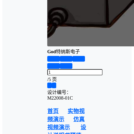
God
特纳斯电子
第1页
第2页
第3页
第4页
第5页
/
5 页
❮
❯
设计编号：
M22008-01C
首页
实物视
频演示
仿真
视频演示
设