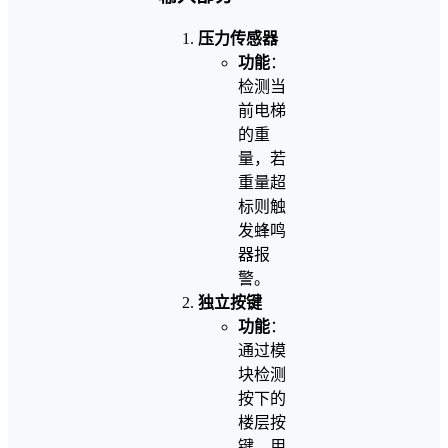
压力传感器
功能
：
检测当
前电梯
的重
量，若
重量超
标则触
发蜂鸣
器报
警。
独立按键
功能
：
通过模
块检测
按下的
楼层按
键，用