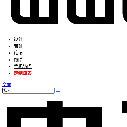
设计
商铺
论坛
帮助
手机访问
定制填表
文章