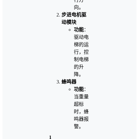
向。
步进电机驱
动模块
功能
：
驱动电
梯的运
行，控
制电梯
的升
降。
蜂鸣器
功能
：
当重量
超标
时，蜂
鸣器报
警。
1