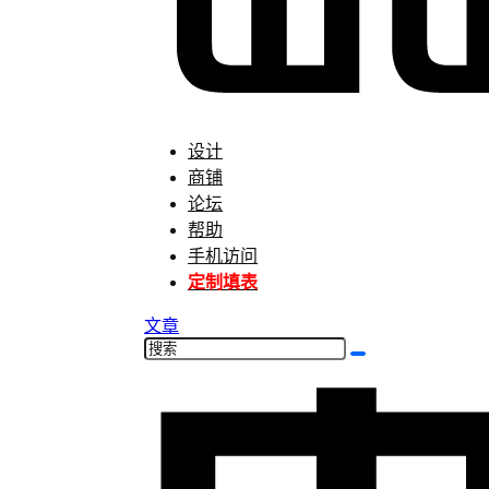
设计
商铺
论坛
帮助
手机访问
定制填表
文章