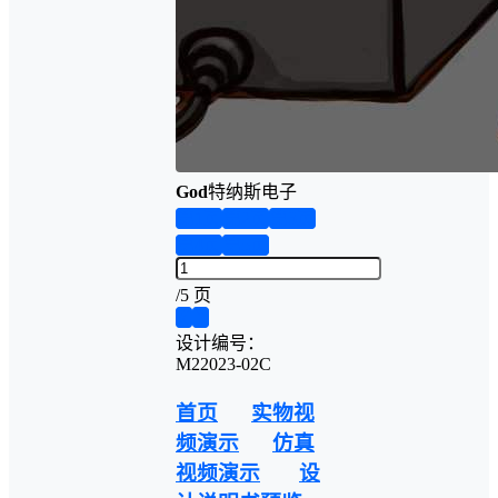
God
特纳斯电子
第1页
第2页
第3页
第4页
第5页
/
5 页
❮
❯
设计编号：
M22023-02C
首页
实物视
频演示
仿真
视频演示
设