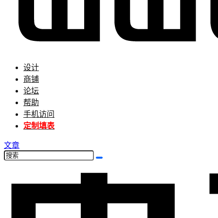
设计
商铺
论坛
帮助
手机访问
定制填表
文章