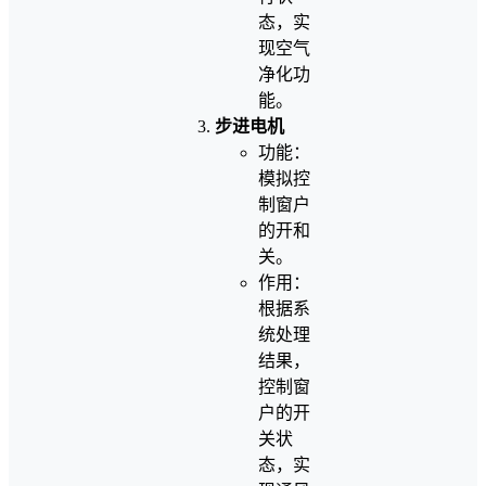
态，实
现空气
净化功
能。
步进电机
功能：
模拟控
制窗户
的开和
关。
作用：
根据系
统处理
结果，
控制窗
户的开
关状
态，实