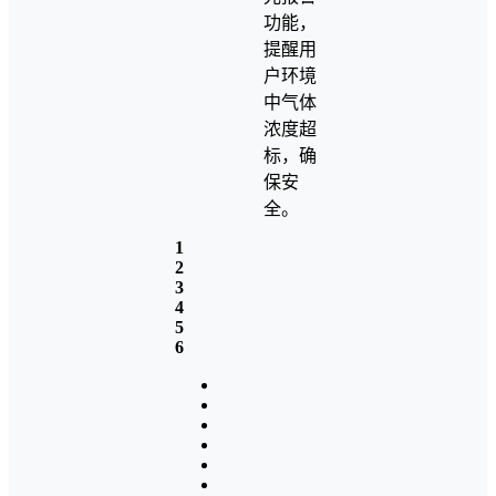
功能，
提醒用
户环境
中气体
浓度超
标，确
保安
全。
1
2
3
4
5
6