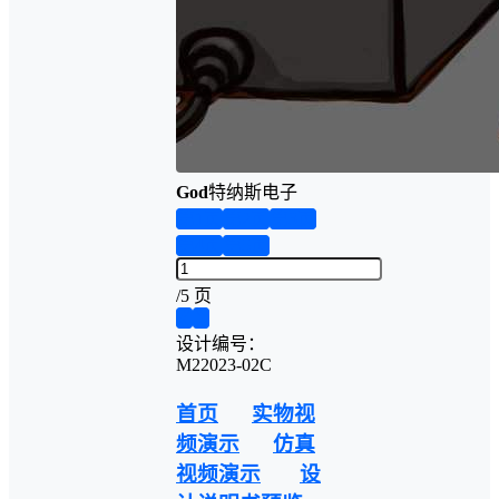
God
特纳斯电子
第1页
第2页
第3页
第4页
第5页
/
5 页
❮
❯
设计编号：
M22023-02C
首页
实物视
频演示
仿真
视频演示
设