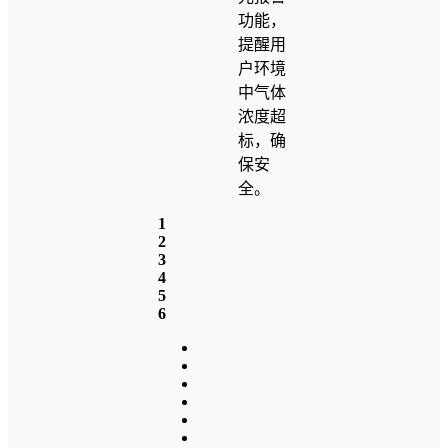
功能，
提醒用
户环境
中气体
浓度超
标，确
保安
全。
1
2
3
4
5
6