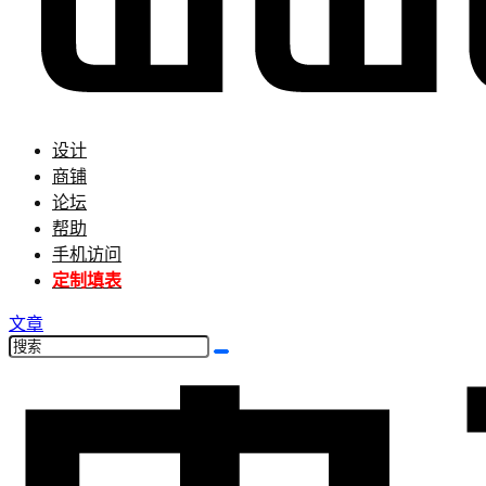
设计
商铺
论坛
帮助
手机访问
定制填表
文章