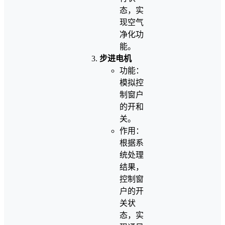
态，实
现空气
净化功
能。
步进电机
功能：
模拟控
制窗户
的开和
关。
作用：
根据系
统处理
结果，
控制窗
户的开
关状
态，实