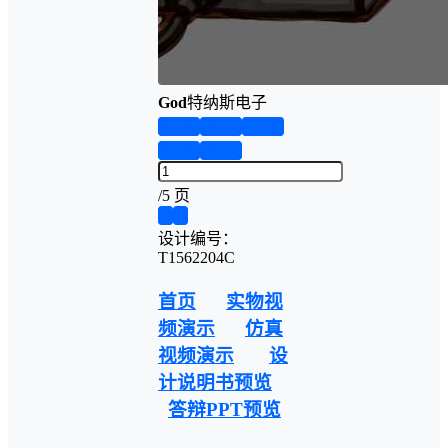
God
特纳斯电子
第1页
第2页
第3页
第4页
第5页
/
5 页
❮
❯
设计编号：
T1562204C
首页
实物视
频演示
仿真
视频演示
设
计说明书预览
答辩PPT预览