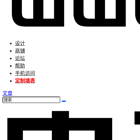
设计
商铺
论坛
帮助
手机访问
定制填表
文章