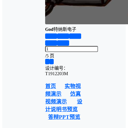
God
特纳斯电子
第1页
第2页
第3页
第4页
第5页
/
5 页
❮
❯
设计编号：
T1912203M
首页
实物视
频演示
仿真
视频演示
设
计说明书预览
答辩PPT预览