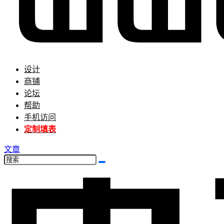
设计
商铺
论坛
帮助
手机访问
定制填表
文章