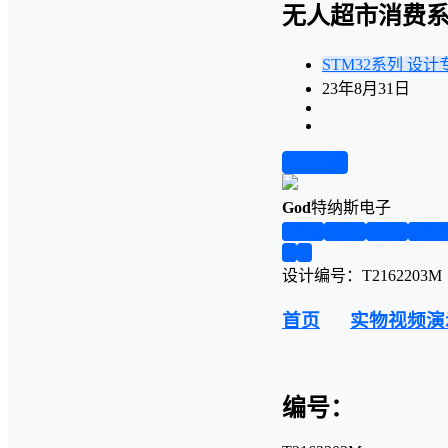
无人超市消费
STM32系列
设计
23年8月31日
前往下载
God
特纳斯电子
第1页
第2页
第3页
第4
❮
❯
设计编号：T2162203M
首页
实物视频演
编号：