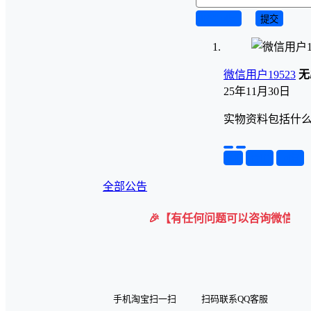
取消回复
提交
微信用户19523
无
25年11月30日
实物资料包括什
举报
置顶
回复
全部公告
🎉【有任何问题可以咨询微信客服】 购
手机淘宝扫一扫
扫码联系QQ客服