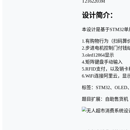
T2162203M
设计简介：
本设计是基于STM32
1.有购物行为（扫码算
2.步进电机控制门付钱
3.oled12864显示
4.矩阵键盘手动输入
5.RFID支付，以及销
6.WiFi连接阿里云
标签：STM32、OLED
题目扩展：自助售货机