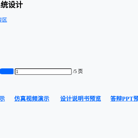
系统设计
专区
页
第5页
/
5 页
示
仿真视频演示
设计说明书预览
答辩PPT