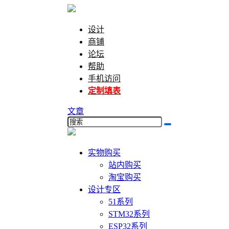
设计
商铺
论坛
帮助
手机访问
定制填表
文章
实物购买
站内购买
淘宝购买
设计专区
51系列
STM32系列
ESP32系列