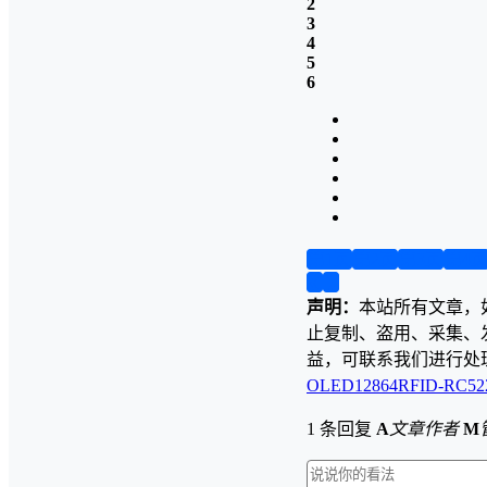
2
3
4
5
6
第1页
第2页
第3页
第4
❮
❯
声明：
本站所有文章，
止复制、盗用、采集、
益，可联系我们进行处
OLED12864
RFID-RC52
1 条回复
A
文章作者
M