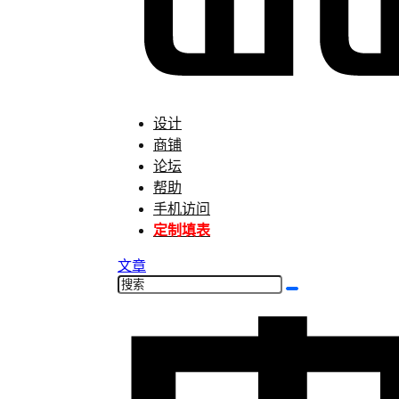
设计
商铺
论坛
帮助
手机访问
定制填表
文章