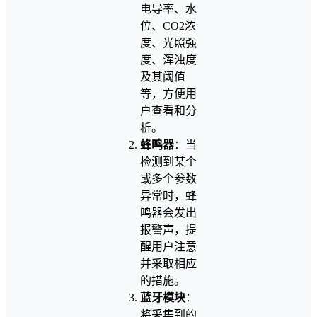
电导率、水
位、CO2浓
度、光照强
度、浑浊度
及其阈值
等，方便用
户查看和分
析。
蜂鸣器
：当
检测到某个
或多个参数
异常时，蜂
鸣器会发出
报警声，提
醒用户注意
并采取相应
的措施。
蓝牙模块
：
将采集到的