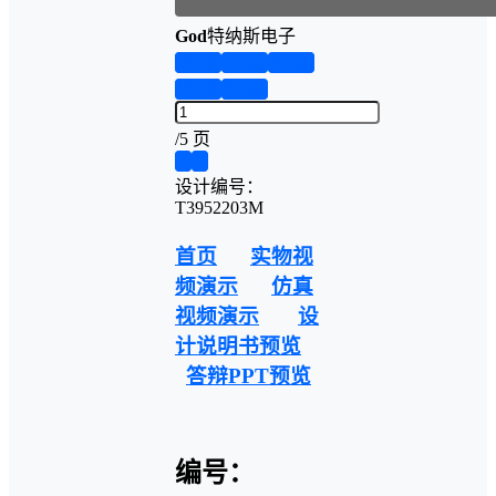
God
特纳斯电子
第1页
第2页
第3页
第4页
第5页
/
5 页
❮
❯
设计编号：
T3952203M
首页
实物视
频演示
仿真
视频演示
设
计说明书预览
答辩PPT预览
编号：