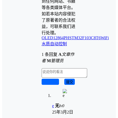
到任何网站、书籍
等各类媒体平台。
如若本站内容侵犯
了原著者的合法权
益，可联系我们进
行处理。
OLED12864
PH
STM32F103C8T6
WiFi
水质
自动控制
1 条回复
A
文章作
者
M
管理员
取消回复
提交
e
无
lv0
25年3月2日