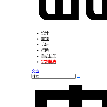
设计
商铺
论坛
帮助
手机访问
定制填表
文章