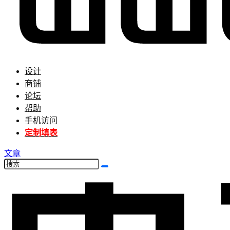
设计
商铺
论坛
帮助
手机访问
定制填表
文章