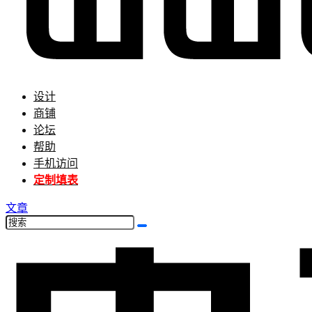
设计
商铺
论坛
帮助
手机访问
定制填表
文章