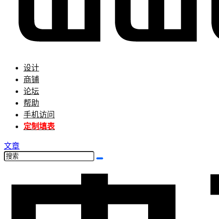
设计
商铺
论坛
帮助
手机访问
定制填表
文章