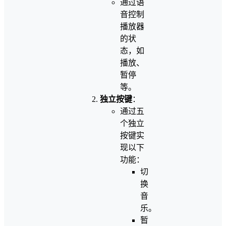
通过语
音控制
播放器
的状
态，如
播放、
暂停
等。
独立按键
：
通过五
个独立
按键实
现以下
功能：
切
换
音
乐。
暂