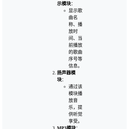
示模块
：
显示歌
曲名
称、播
放时
间、当
前播放
的歌曲
序号等
信息。
扬声器模
块
：
通过该
模块播
放音
乐，提
供听觉
享受。
MP3模块
：