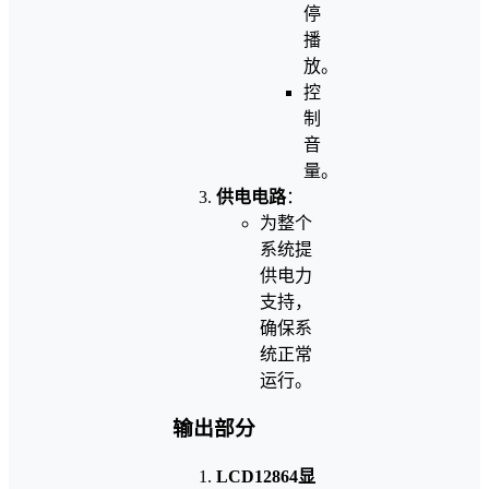
停
播
放。
控
制
音
量。
供电电路
：
为整个
系统提
供电力
支持，
确保系
统正常
运行。
输出部分
LCD12864显