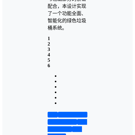
配合，本设计实现
了一个功能全面、
智能化的绿色垃圾
桶系统。
1
2
3
4
5
6
首页
实物资料预览
仿真资料预览
设计
说明书演示
答辩