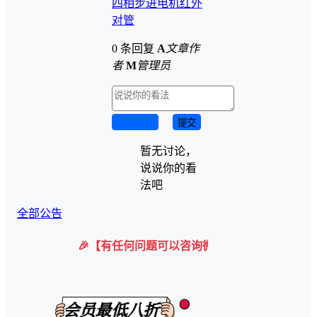
四相步进电机
红外
对管
0 条回复
A
文章作
者
M
管理员
取消回复
提交
暂无讨论，
说说你的看
法吧
全部公告
🎉【有任何问题可以咨询微信客服】 购买后在下载界面会