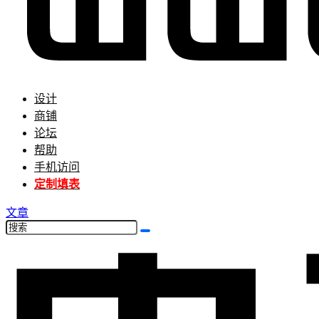
设计
商铺
论坛
帮助
手机访问
定制填表
文章