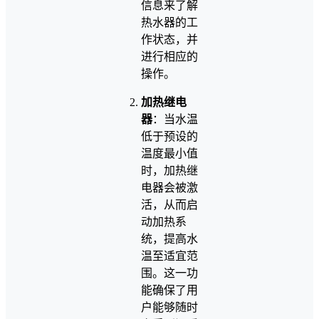
信息来了解
热水器的工
作状态，并
进行相应的
操作。
加热继电
器
：当水温
低于预设的
温度最小值
时，加热继
电器会被激
活，从而启
动加热系
统，提高水
温至适宜范
围。这一功
能确保了用
户能够随时