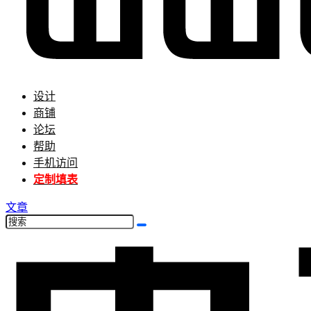
设计
商铺
论坛
帮助
手机访问
定制填表
文章