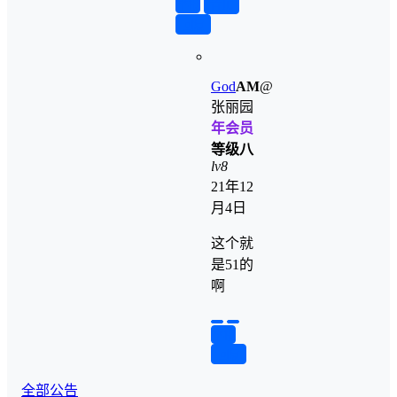
举报
置顶
回复
God
A
M
@
张丽园
年会员
等级八
lv8
21年12
月4日
这个就
是51的
啊
举报
回复
全部公告