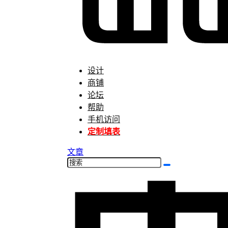
设计
商铺
论坛
帮助
手机访问
定制填表
文章